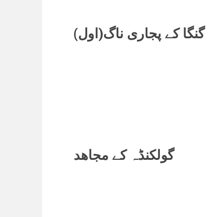
گنگا کے پجاری ناگ(اول)
گولکنڈہ کے مجاھد