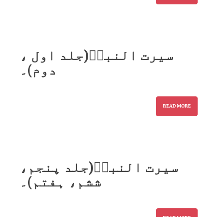
سیرت النبیؐ(جلد اول ،
دوم)۔
READ MORE
سیرت النبیؐ(جلد پنجم،
ششم، ہفتم)۔