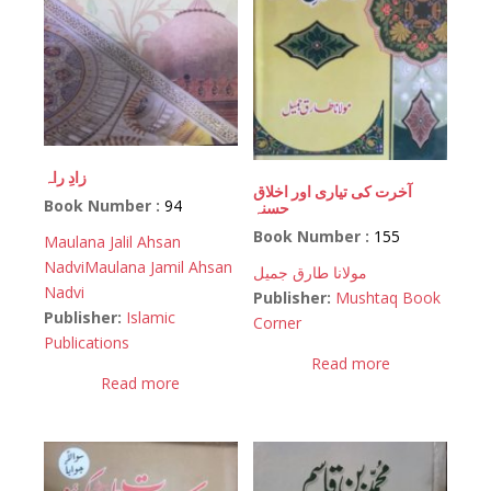
زادِ راہ
آخرت کی تیاری اور اخلاق
Book Number :
94
حسنہ
Book Number :
155
Maulana Jalil Ahsan
Nadvi
Maulana Jamil Ahsan
مولانا طارق جمیل
Nadvi
Publisher:
Mushtaq Book
Publisher:
Islamic
Corner
Publications
Read more
Read more