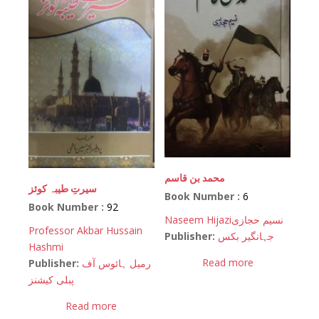
محمد بن قاسم
سیرتِ طیبہ کوئز
Book Number :
6
Book Number :
92
Naseem Hijazi
نسیم حجازی
Professor Akbar Hussain
Publisher:
جہانگیر بکس
Hashmi
Read more
Publisher:
رمیل ہائوس آف
پبلی کیشنز
Read more