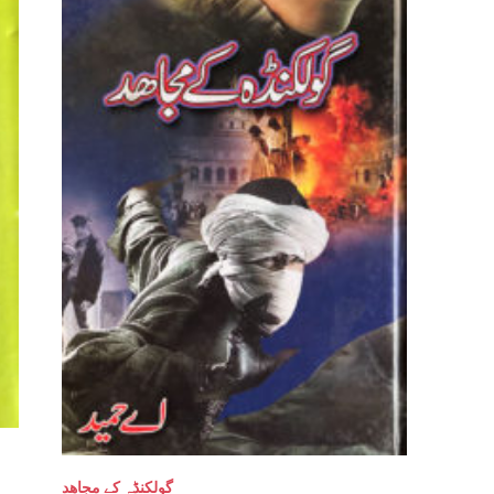
گولکنڈہ کے مجاھد