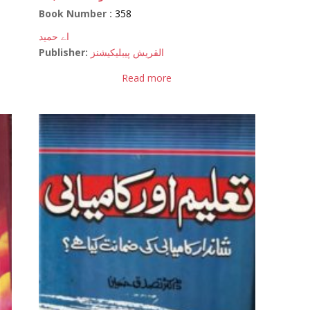
Book Number :
358
اے حمید
Publisher:
القریش پیبلیکیشنز
Read more