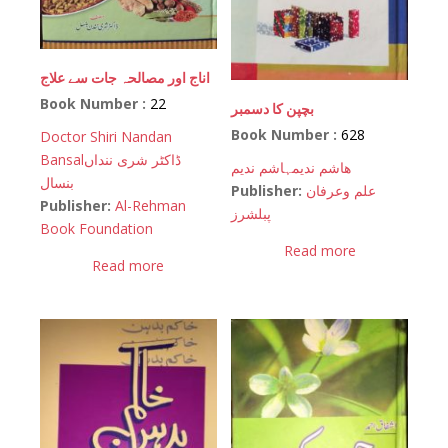
اناج اور مصالحہ جات سے علاج
Book Number :
22
بچپن کا دسمبر
Book Number :
628
Doctor Shiri Nandan
Bansal
ڈاکٹر شری ننداں
ھاشم ندیم
ہاشم ندیم
بنسال
Publisher:
علم وعرفان
Publisher:
Al-Rehman
پبلشرز
Book Foundation
Read more
Read more