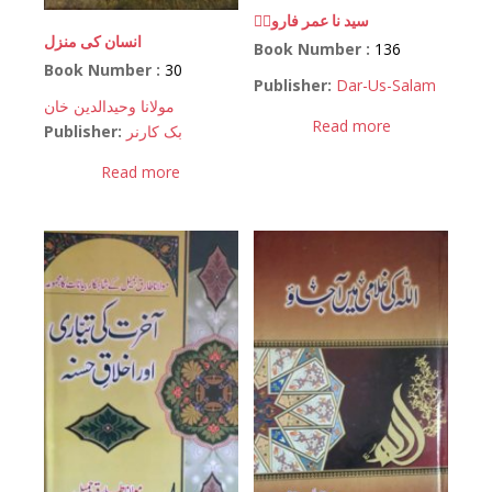
سید نا عمر فاروقؓ
انسان کی منزل
Book Number :
136
Book Number :
30
Publisher:
Dar-Us-Salam
مولانا وحیدالدین خان
Read more
Publisher:
بک کارنر
Read more