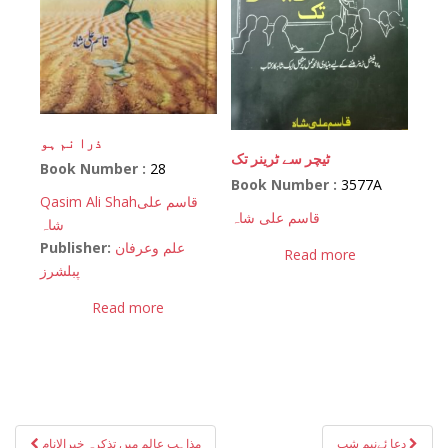
ذرا نم ہو
ٹیچر سے ٹرینر تک
Book Number :
28
Book Number :
3577A
Qasim Ali Shah
قاسم علی
قاسم علی شاہ
شاہ
Publisher:
علم وعرفان
Read more
پبلشرز
Read more
Post
دعا ئےنیم شب
مذاہب عالم میں تذکرہ خیرالانام