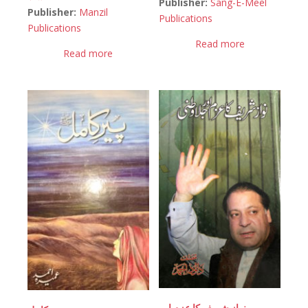
Publisher:
Sang-E-Meel
Publisher:
Manzil
Publications
Publications
Read more
Read more
نواز شریف کا عزم اور