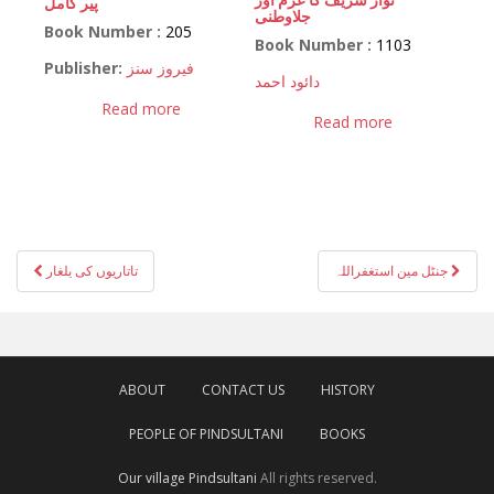
پیر کامل
جلاوطنی
Book Number :
205
Book Number :
1103
Publisher:
فیروز سنز
دائود احمد
Read more
Read more
Post
جنٹل مین استغفراللہ
تاتاریوں کی یلغار
navigation
ABOUT
CONTACT US
HISTORY
PEOPLE OF PINDSULTANI
BOOKS
Our village Pindsultani
All rights reserved.