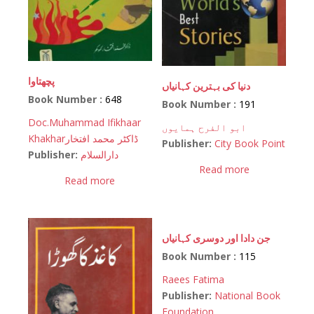
پچھتاوا
دنیا کی بہترین کہانیاں
Book Number :
648
Book Number :
191
Doc.Muhammad Ifikhaar
ابو الفرح ہمایوں
Khakhar
ڈاکٹر محمد افتخار
Publisher:
City Book Point
Publisher:
دارالسلام
Read more
Read more
جن دادا اور دوسری کہانیاں
Book Number :
115
Raees Fatima
Publisher:
National Book
Foundation