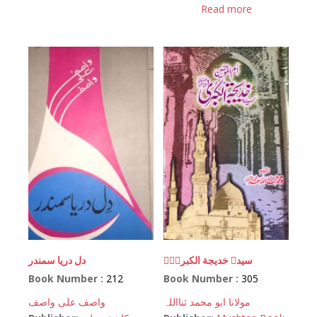
Read more
سیدہ خدیجة الکبریٰؓ
دل دریا سمندر
Book Number :
212
Book Number :
305
مولانا ابو محمد ثنااللہ
واصف علی واصف