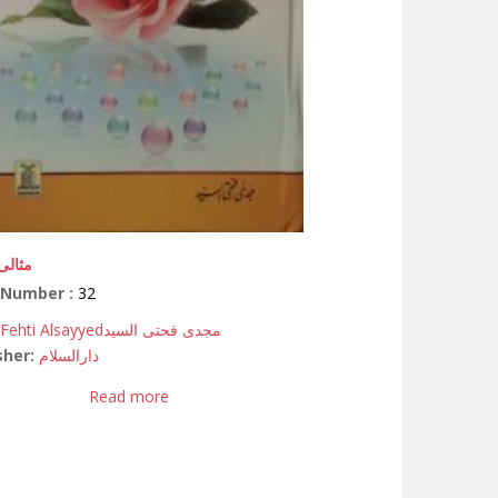
مثالی
 Number :
32
Fehti Alsayyed
مجدی فحتی السید
sher:
دارالسلام
Read more