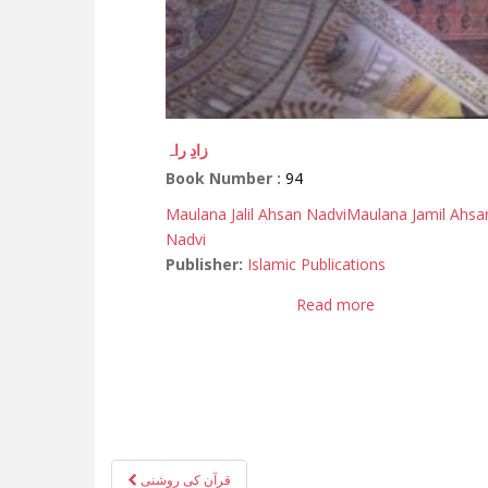
زادِ راہ
Book Number :
94
Maulana Jalil Ahsan Nadvi
Maulana Jamil Ahsa
Nadvi
Publisher:
Islamic Publications
Read more
Post
قرآن کی روشنی