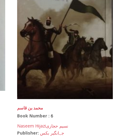
محمد بن قاسم
Book Number :
6
Naseem Hijazi
نسیم حجازی
Publisher:
جہانگیر بکس