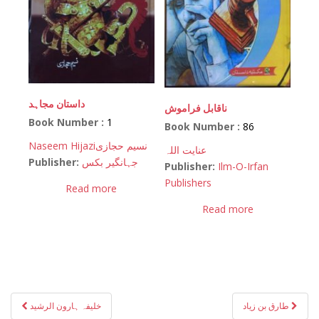
داستان مجاہد
ناقابل فراموش
Book Number :
1
Book Number :
86
Naseem Hijazi
نسیم حجازی
عنایت اللہ
Publisher:
جہانگیر بکس
Publisher:
Ilm-O-Irfan
Publishers
Read more
Read more
Post
طارق بن زیاد
خلیفہ ہارون الرشید