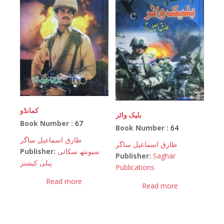
کمانڈو
بلیک واٹر
Book Number :
67
Book Number :
64
طارق اسماعیل ساگر
طارق اسماعیل ساگر
Publisher:
سیونتھ سکائی
Publisher:
Saghar
پبلی کیشنز
Publications
Read more
Read more