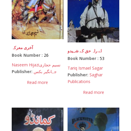
آخری معرکہ
اے راہ حق کے شہیدو
Book Number :
26
Book Number :
53
Naseem Hijazi
نسیم حجازی
Tariq Ismael Sagar
Publisher:
جہانگیر بکس
Publisher:
Saghar
Publications
Read more
Read more