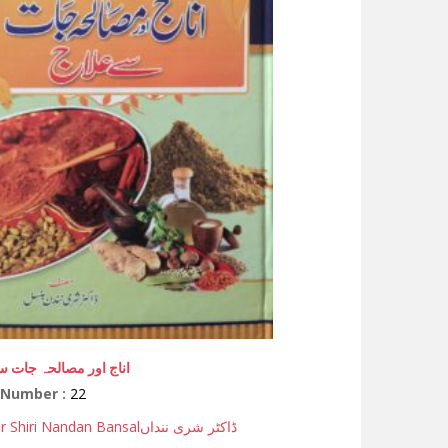
اناج اور مصالحہ جات س
 Number :
22
r Shiri Nandan Bansal
ڈاکٹر شری ننداں