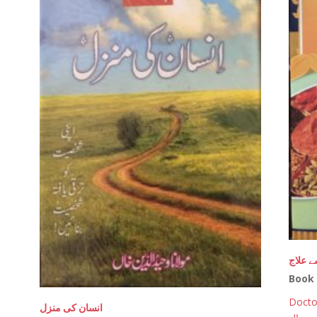
ے علاج
Book
Docto
انسان کی منزل