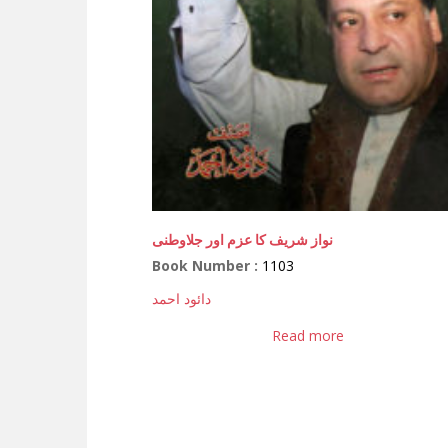
نواز شریف کا عزم اور جلاوطنی
Book Number :
1103
دائود احمد
Read more