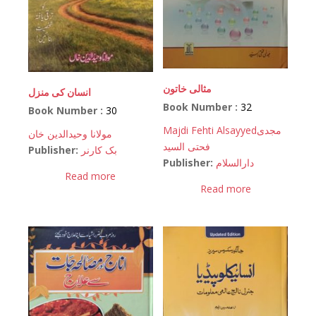
مثالی خاتون
انسان کی منزل
Book Number :
32
Book Number :
30
Majdi Fehti Alsayyed
مجدی
مولانا وحیدالدین خان
فحتی السید
Publisher:
بک کارنر
Publisher:
دارالسلام
Read more
Read more