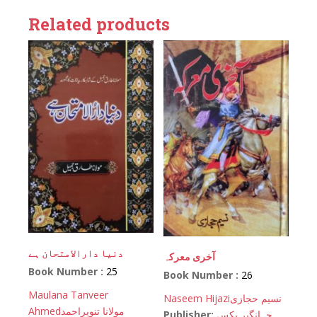
Related products
دنیا دارالامتحان ہے
آخری معرکہ
Book Number :
25
Book Number :
26
Maulana Tanveer
Naseem Hijazi
نسیم حجازی
Ahmed
مولانا تنویراحمد
Publisher:
جہانگیر بکس