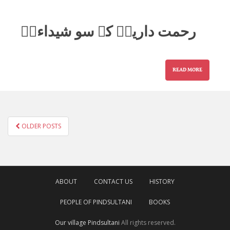
رحمت دارینؐ کے سو شیداءیؓ
READ MORE
POSTS
OLDER POSTS
NAVIGATION
ABOUT
CONTACT US
HISTORY
PEOPLE OF PINDSULTANI
BOOKS
Our village Pindsultani
All rights reserved.