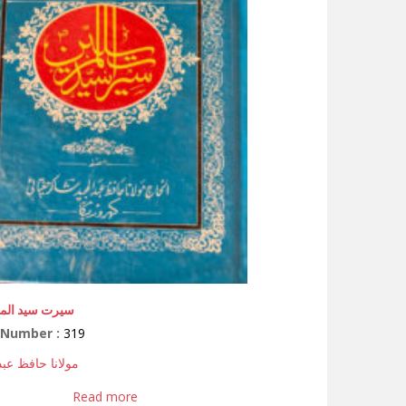
سیرت سید الم
 Number :
319
مولانا حافظ عبد
Read more