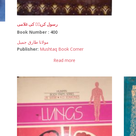
رسول کریمؐ کی غلامی
Book Number :
400
مولانا طارق جمیل
Publisher:
Mushtaq Book Corner
Read more