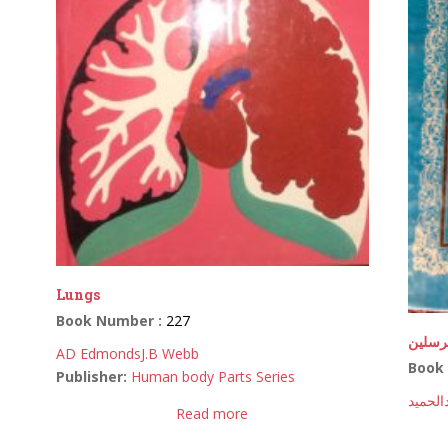
Lungs
Book Number :
227
رسلین
AD Edmonds
J.B Webb
Book
Publisher:
Human body Parts Series
الحمید
Read more