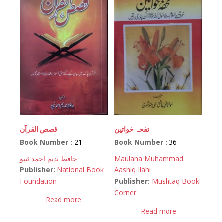
تفحہ خواتین
قصص القرآن
Book Number :
21
Book Number :
36
حافظ ندیم احمد ٹیپو
Maulana Muhammad
Publisher:
National Book
Aashiq Ilahi
Foundation
Publisher:
Mushtaq Book
Corner
Read more
Read more