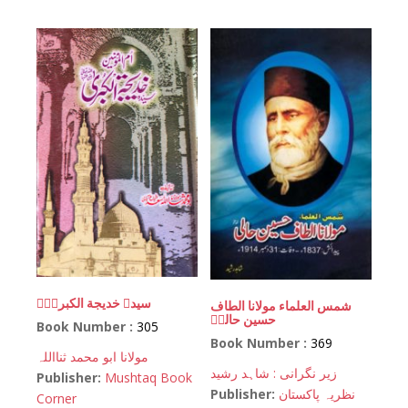
سیدہ خدیجة الکبریٰؓ
شمس العلماء مولانا الطاف
حسین حالیؒ
Book Number :
305
Book Number :
369
مولانا ابو محمد ثنااللہ
زیر نگرانی : شاہد رشید
Publisher:
Mushtaq Book
Publisher:
نظریہ پاکستان
Corner