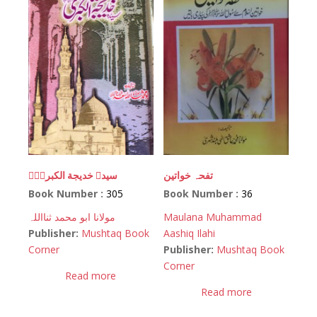
تفحہ خواتین
سیدہ خدیجة الکبریٰؓ
Book Number :
305
Book Number :
36
مولانا ابو محمد ثنااللہ
Maulana Muhammad
Publisher:
Mushtaq Book
Aashiq Ilahi
Corner
Publisher:
Mushtaq Book
Corner
Read more
Read more