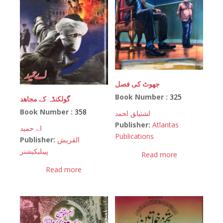
جھوٹ کی فصل
Book Number :
325
گولکنڈہ کے مجاھد
Book Number :
358
اﺸﺘﻴﺎﻖ اﺤﻤﺩ
Publisher:
Atlantas
اے حمید
Publications
Publisher:
القریش
پیبلیکیشنز
Read more
Read more