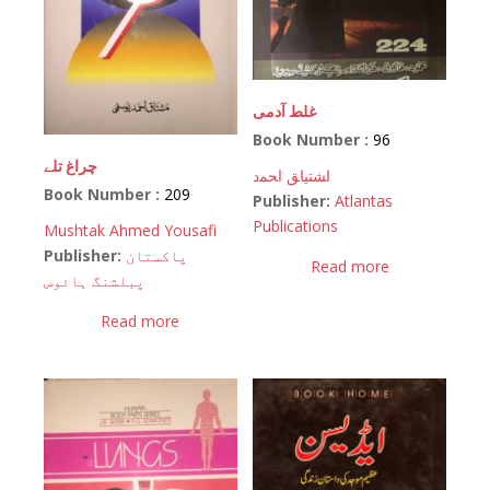
غلط آدمی
Book Number :
96
چراغ تلے
اﺸﺘﻴﺎﻖ اﺤﻤﺩ
Book Number :
209
Publisher:
Atlantas
Publications
Mushtak Ahmed Yousafi
Publisher:
پاکستان
Read more
پبلشنگ ہائوس
Read more