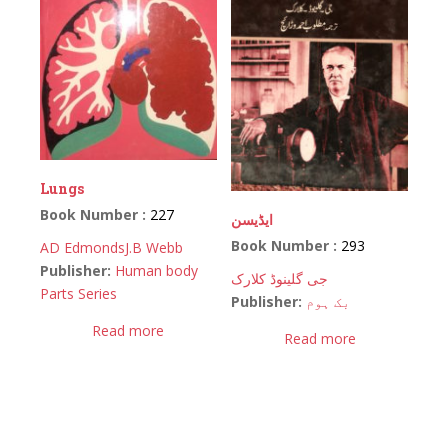
Lungs
Book Number :
227
ایڈیسن
Book Number :
293
AD Edmonds
J.B Webb
Publisher:
Human body
جی گلینوڈ کلارک
Parts Series
Publisher:
بک ہوم
Read more
Read more