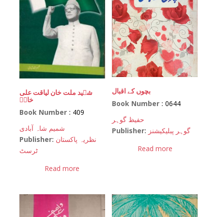
بچوں کے اقبال
شہید ملت خان لیاقت علی
خانؒ
Book Number :
0644
Book Number :
409
حفیظ گوہر
شمیم شاہ آبادی
Publisher:
گوہر پبلیکیشنز
Publisher:
نظریہ پاکستان
Read more
ٹرسٹ
Read more