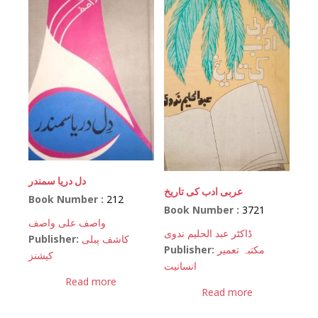
دل دریا سمندر
عربی ادب کی تاریخ
Book Number :
212
Book Number :
3721
واصف علی واصف
ڈاکٹر عبد الحلیم ندوی
Publisher:
کاشف پبلی
Publisher:
مکتبہ تعمیر
کیشنز
انسانیت
Read more
Read more