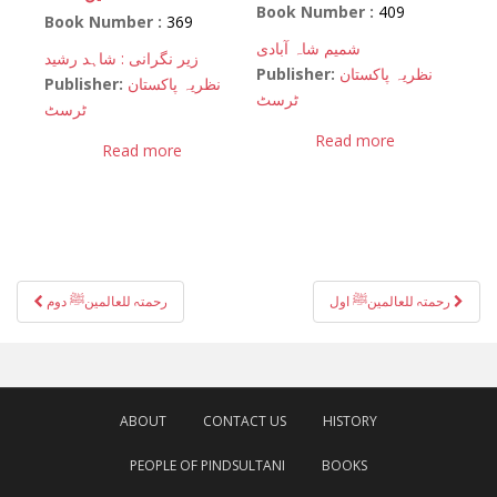
Book Number :
409
Book Number :
369
شمیم شاہ آبادی
زیر نگرانی : شاہد رشید
Publisher:
نظریہ پاکستان
Publisher:
نظریہ پاکستان
ٹرسٹ
ٹرسٹ
Read more
Read more
Post
رحمتہ للعالمینﷺ اول
رحمتہ للعالمینﷺ دوم
navigation
ABOUT
CONTACT US
HISTORY
PEOPLE OF PINDSULTANI
BOOKS