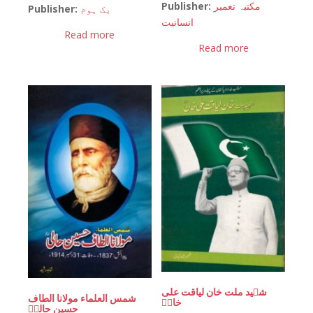
Publisher:
مکتبہ تعمیر
Publisher:
بک ہوم
انسانیت
Read more
Read more
شہید ملت خان لیاقت علی
شمس العلماء مولانا الطاف
خانؒ
حسین حالیؒ