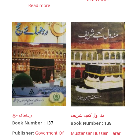
Read more
رہنمائے حج
منہ ول کعبے شریف
Book Number :
137
Book Number :
138
Publisher:
Goverment Of
Mustansar Hussain Tarar