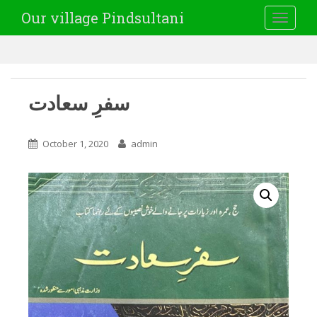
Our village Pindsultani
TOGGLE
سفرِ سعادت
October 1, 2020
admin