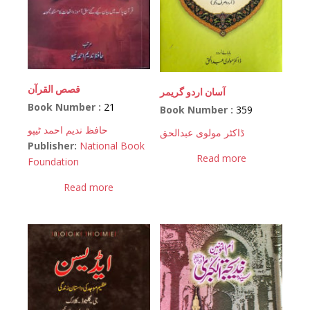
قصص القرآن
آسان اردو گریمر
Book Number :
21
Book Number :
359
حافظ ندیم احمد ٹیپو
ڈاکٹر مولوی عبدالحق
Publisher:
National Book
Read more
Foundation
Read more