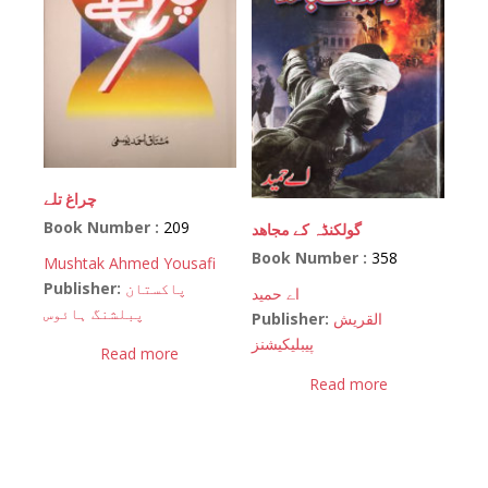
چراغ تلے
Book Number :
209
گولکنڈہ کے مجاھد
Book Number :
358
Mushtak Ahmed Yousafi
Publisher:
پاکستان
اے حمید
پبلشنگ ہائوس
Publisher:
القریش
پیبلیکیشنز
Read more
Read more