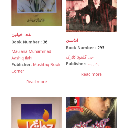
تفحہ خواتین
ایڈیسن
Book Number :
36
Book Number :
293
Maulana Muhammad
جی گلینوڈ کلارک
Aashiq Ilahi
Publisher:
بک ہوم
Publisher:
Mushtaq Book
Corner
Read more
Read more