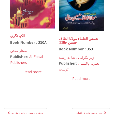
الکھ نگری
شمس العلماء مولانا الطاف
Book Number :
250A
حسین حالیؒ
Book Number :
369
ممتاز مفتی
Publisher:
Al-Faisal
زیر نگرانی : شاہد رشید
Publishers
Publisher:
نظریہ پاکستان
ٹرسٹ
Read more
Read more
Post
دیس دیس کی کہانیاں
حضرت سعد بن ابی وقاص