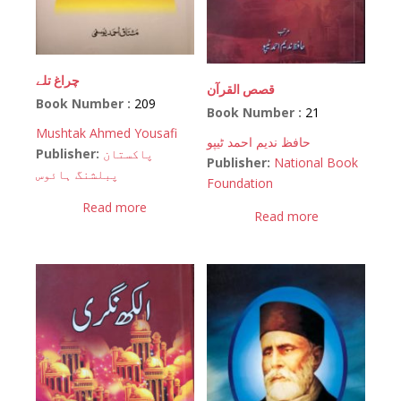
چراغ تلے
قصص القرآن
Book Number :
209
Book Number :
21
Mushtak Ahmed Yousafi
حافظ ندیم احمد ٹیپو
Publisher:
پاکستان
Publisher:
National Book
پبلشنگ ہائوس
Foundation
Read more
Read more