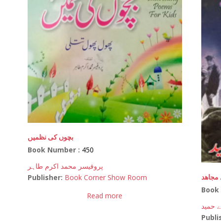
بچوں کی نظمیں
Book Number :
450
پروفیسر محمد اکرم طاہر
 مجاھد
Publisher:
Book Corner Show Room
Book
Read more
ے حمید
Publi