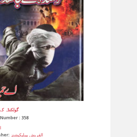
گولکنڈہ کے
 Number :
358
ا
sher:
القریش پیبلیکیشنز