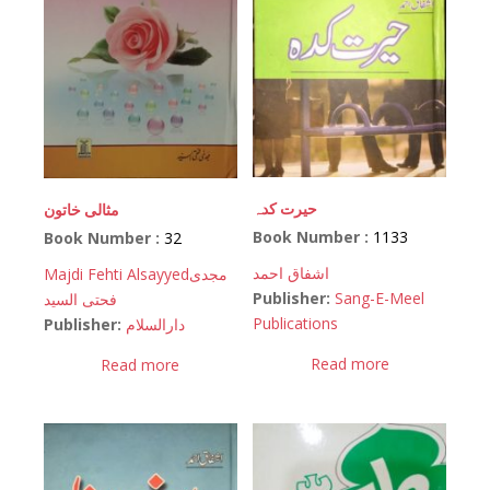
حیرت کدہ
مثالی خاتون
Book Number :
1133
Book Number :
32
اشفاق احمد
Majdi Fehti Alsayyed
مجدی
Publisher:
Sang-E-Meel
فحتی السید
Publications
Publisher:
دارالسلام
Read more
Read more