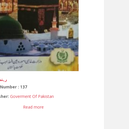
رہنم
 Number :
137
sher:
Goverment Of Pakistan
Read more