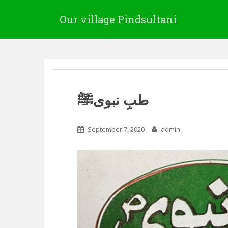
Our village Pindsultani
طبِ نبویﷺ
September 7, 2020
admin