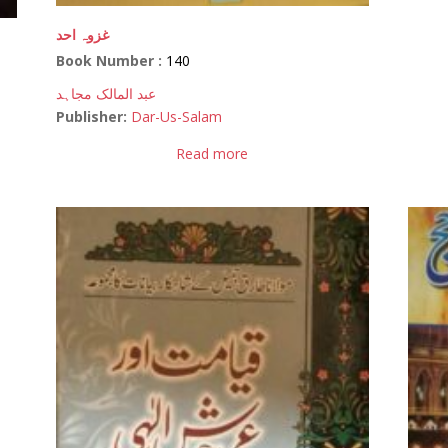
غزوہ احد
Book Number :
140
عبد المالک مجاہد
Publisher:
Dar-Us-Salam
Read more