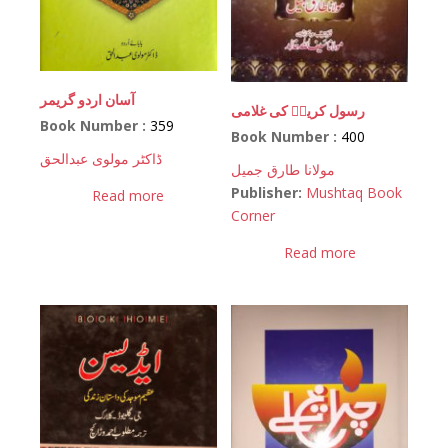
آسان اردو گریمر
رسول کریمؐ کی غلامی
Book Number :
359
Book Number :
400
ڈاکٹر مولوی عبدالحق
مولانا طارق جمیل
Publisher:
Mushtaq Book
Read more
Corner
Read more