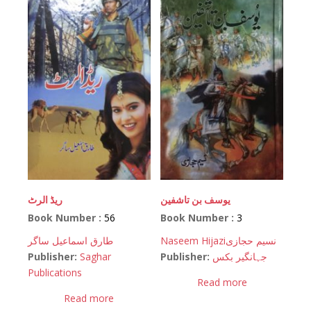
یوسف بن تاشفین
ریڈ الرٹ
Book Number :
56
Book Number :
3
طارق اسماعیل ساگر
Naseem Hijazi
نسیم حجازی
Publisher:
Saghar
Publisher:
جہانگیر بکس
Publications
Read more
Read more