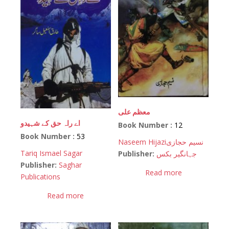
معظم علی
اے راہ حق کے شہیدو
Book Number :
12
Book Number :
53
Naseem Hijazi
نسیم حجازی
Tariq Ismael Sagar
Publisher:
جہانگیر بکس
Publisher:
Saghar
Read more
Publications
Read more