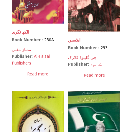
الکھ نگری
Book Number :
250A
ایڈیسن
Book Number :
293
ممتاز مفتی
Publisher:
Al-Faisal
جی گلینوڈ کلارک
Publishers
Publisher:
بک ہوم
Read more
Read more