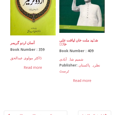
شہید ملت خان لیاقت علی
آسان اردو گریمر
خانؒ
Book Number :
359
Book Number :
409
ڈاکٹر مولوی عبدالحق
شمیم شاہ آبادی
Publisher:
نظریہ پاکستان
Read more
ٹرسٹ
Read more
Post