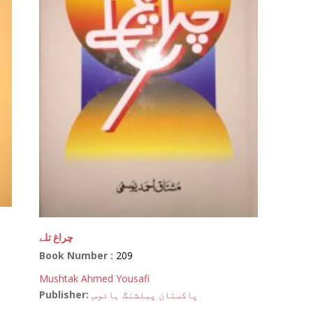
چراغ تلے
Book Number :
209
Mushtak Ahmed Yousafi
Publisher:
پاکستان پبلشنگ ہائوس