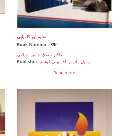
تعلیم اور کامیابی
Book Number :
390
ڈاکٹر تصدق حسین جیلانی
Publisher:
رمیل ہائوس آف پبلی کیشنز
Read more