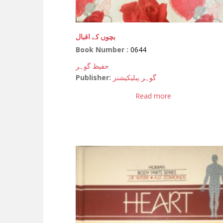
بچوں کے اقبال
Book Number :
0644
حفیظ گوہر
Publisher:
گوہر پبلیکیشنز
Read more