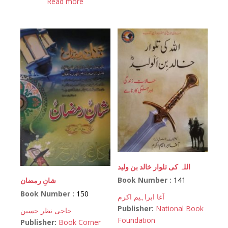
Read more
اللہ کی تلوار خالد بن ولید
Book Number :
141
شانِ رمضان
Book Number :
150
آغا ابراہیم اکرم
Publisher:
National Book
حاجی نظر حسین
Foundation
Publisher:
Book Corner