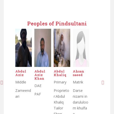
Peoples of Pindsultani
Abdul
Abdul
Abdul
Ahsan
Aziz
Aziz
Khaliq
saeed
Khan
Middle
Primary
Matrik
DAE
Zameend
Proprieto
Darse
PAF
ari
r:Abdul
nizami in
Khaliq
darululoo
Tailor
m khulfa
Shop
e