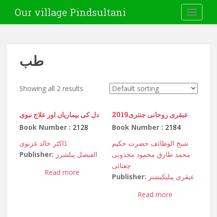
Our village Pindsultani
TOGGLE
طب
Showing all 2 results
عبقری روحانی جنتری2019
دل کی بیماریاں اور علاج نبوی
Book Number :
2128
Book Number :
2184
شیخ الوظائف حضرت حکیم
ڈاکٹر خالد غزنوی
Publisher:
الفیصل پبلشرز
محمد طارق محمود مجذوبی
چغتائی
Read more
Publisher:
عبقری پبلیکیشنز
Read more