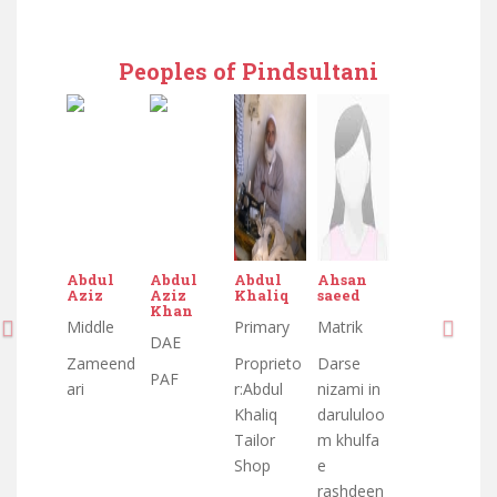
Peoples of Pindsultani
Abdul
Abdul
Abdul
Ahsan
Aziz
Aziz
Khaliq
saeed
Khan
Middle
Primary
Matrik
DAE
Zameend
Proprieto
Darse
PAF
ari
r:Abdul
nizami in
Khaliq
darululoo
Tailor
m khulfa
Shop
e
rashdeen