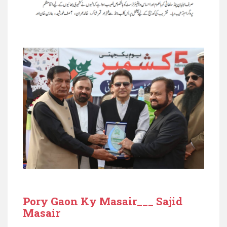
Pory Gaon Ky Masair___ Sajid
Masair