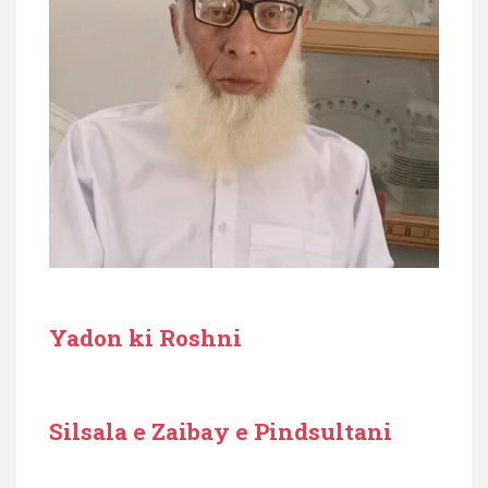
Yadon ki Roshni
Silsala e Zaibay e Pindsultani