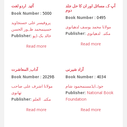
آپ کے مسائل اور ان کا حل جلد
آئینہ اردو لغت
دوم
Book Number :
5000
Book Number :
0495
پروفیسر علی حسن
جاوید
مولانا محمد یوسف لدھیانوی
حسین
محمد ظہور الحسن
Publisher:
مکتبہ لدھیانوی
Publisher:
خالد بک ڈپو
Read more
Read more
آزاد شیرنی
آداب ِ المعاشرت
Book Number :
2029B
Book Number :
4034
جوئےایڈمسن
محمود شام
مولانا اشرف علی صاحب
تھانوی
Publisher:
National Book
Publisher:
مکتبہ العلم
Foundation
Read more
Read more