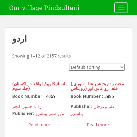
Our village Pindsultani
TOGGLE
اردو
Showing 1–12 of 2157 results
(مختصر تاریخ شیر شاہ سوری,
(انسائیکلوپیڈیا واقعات پاکستان
قلعہ روہتاس اور (روہتاس
(جلد سوم
Book Number :
4069
Book Number :
3885
زاہد حسین انجم
Publisher:
علم وعرفان
Publisher:
نذیر سنز پبلشرز
پبلشرز
Read more
Read more