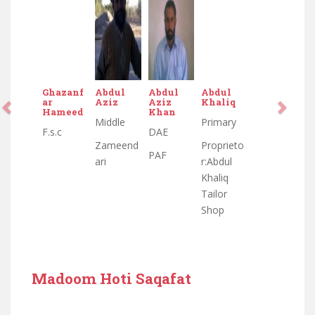
Abdul
Abdul
Abdul
Ahsan
Aziz
Aziz
Khaliq
saeed
Khan
Middle
Primary
Matrik
DAE
Zameend
Proprieto
Darse
PAF
ari
r:Abdul
nizami in
Khaliq
darululoo
Tailor
m khulfa
Shop
e
rashdeen
waisa
Madoom Hoti Saqafat