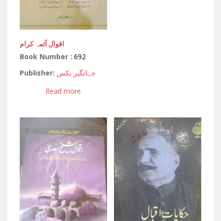
اقوال آئمہ کرام
Book Number :
692
Publisher:
جہانگیر بکس
Read more