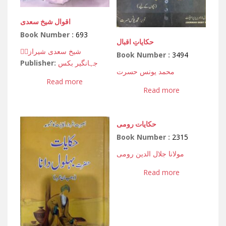
اقوال شیخ سعدی
Book Number :
693
حکایاتِ اقبال
شیخ سعدی شیرازیؒ
Book Number :
3494
Publisher:
جہانگیر بکس
محمد یونس حسرت
Read more
Read more
حکایات رومی
Book Number :
2315
مولانا جلال الدین رومی
Read more