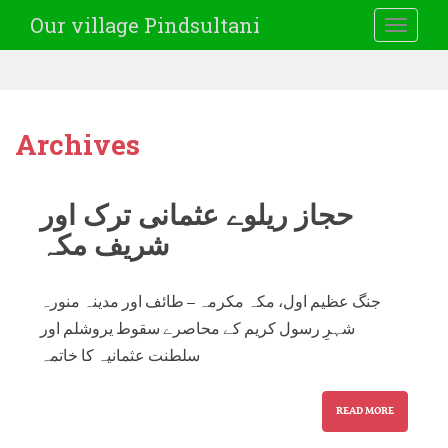
Our village Pindsultani
TOGGLE
Archives
حجاز ریلوے عثمانی ترک اور
شریف مکہ
جنگ عظیم اول، مکہ مکرمہ – طائف اور مدینہ منورہ
شہرِ رسول کریم کے محاصرے سقوط یروشلم اور
سلطنت عثمانیہ کا خاتمہ
READ MORE