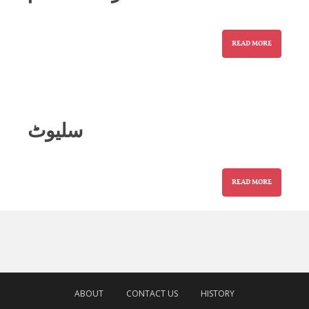
READ MORE
سلیوٹ
READ MORE
ABOUT
CONTACT US
HISTORY