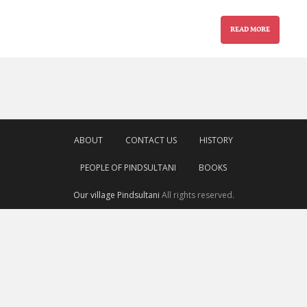
READ MORE
ABOUT
CONTACT US
HISTORY
PEOPLE OF PINDSULTANI
BOOKS
Our village Pindsultani
All rights reserved.