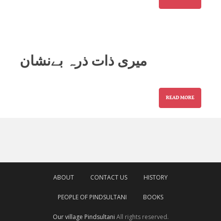
میری ذات ذرہ بےنشان
READ MORE
ABOUT
CONTACT US
HISTORY
PEOPLE OF PINDSULTANI
BOOKS
Our village Pindsultani
All rights reserved.