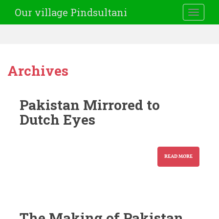
Our village Pindsultani
TOGGLE
Archives
Pakistan Mirrored to
Dutch Eyes
READ MORE
The Making of Pakistan