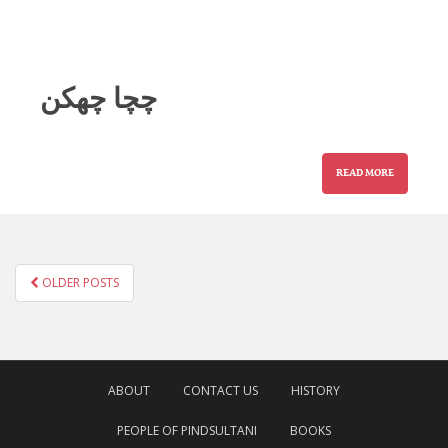
چچا چھکن
READ MORE
POSTS
OLDER POSTS
NAVIGATION
ABOUT
CONTACT US
HISTORY
PEOPLE OF PINDSULTANI
BOOKS