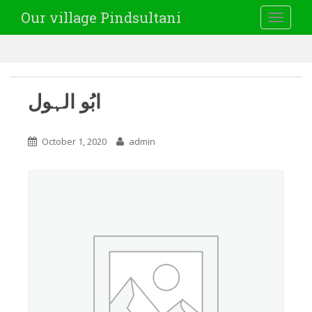
Our village Pindsultani
TOGGLE
ابُو الہول
October 1, 2020
admin