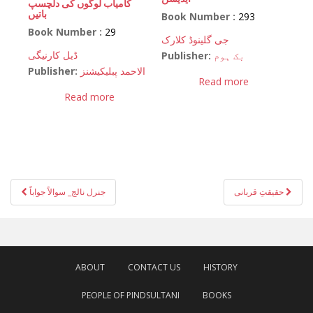
کامیاب لوگوں کی دلچسپ
باتیں
Book Number :
293
Book Number :
29
جی گلینوڈ کلارک
ڈیل کارنیگی
Publisher:
بک ہوم
Publisher:
الاحمد پبلیکیشنز
Read more
Read more
Post
حقیقتِ قربانی
جنرل نالج_ سوالاً جواباً
navigation
ABOUT
CONTACT US
HISTORY
PEOPLE OF PINDSULTANI
BOOKS