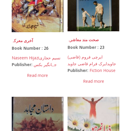
صحت مند معاشرہ
آخری معرکہ
Book Number :
23
Book Number :
26
(ایرچی فروم (قاضی
Naseem Hijazi
نسیم حجازی
جاوید
ایرک فرام قاضی جاوید
Publisher:
جہانگیر بکس
Publisher:
Fiction House
Read more
Read more