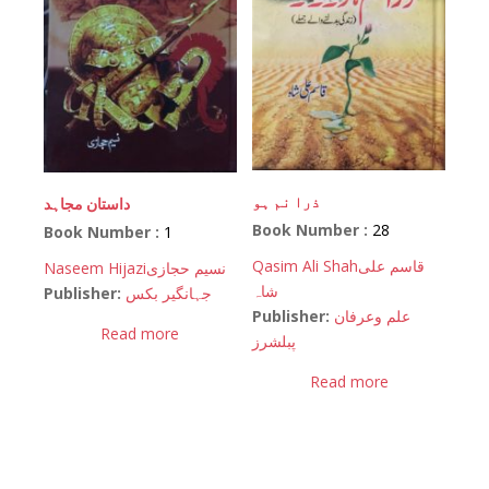
ذرا نم ہو
داستان مجاہد
Book Number :
28
Book Number :
1
Qasim Ali Shah
قاسم علی
Naseem Hijazi
نسیم حجازی
شاہ
Publisher:
جہانگیر بکس
Publisher:
علم وعرفان
Read more
پبلشرز
Read more