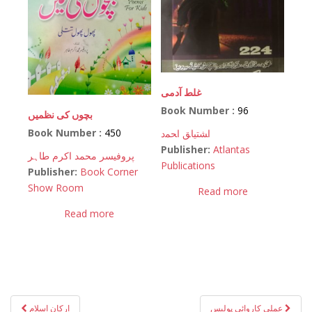
غلط آدمی
Book Number :
96
بچوں کی نظمیں
Book Number :
450
اﺸﺘﻴﺎﻖ اﺤﻤﺩ
Publisher:
Atlantas
پروفیسر محمد اکرم طاہر
Publications
Publisher:
Book Corner
Show Room
Read more
Read more
Post
عملی کاروائی پولیس
ارکانِ اسلام