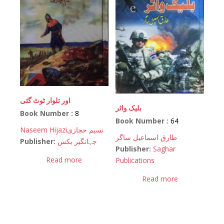
اور تلوار ٹوٹ گئی
بلیک واٹر
Book Number :
8
Book Number :
64
Naseem Hijazi
نسیم حجازی
طارق اسماعیل ساگر
Publisher:
جہانگیر بکس
Publisher:
Saghar
Read more
Publications
Read more