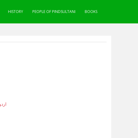
HISTORY
PEOPLE OF PINDSULTANI
BOOKS
اردو