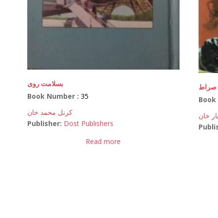
بسلامت روی
ل صراط
Book Number :
35
Book
کرنل محمد خان
ار خان
Publisher:
Dost Publishers
Publi
Read more