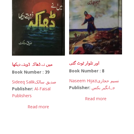
اور تلوار ٹوٹ گئی
میں نے ڈھاکہ ڈوبتے دیکھا
Book Number :
8
Book Number :
39
Naseem Hijazi
نسیم حجازی
Sideeq Salik
صدیق سالک
Publisher:
جہانگیر بکس
Publisher:
Al-Faisal
Publishers
Read more
Read more