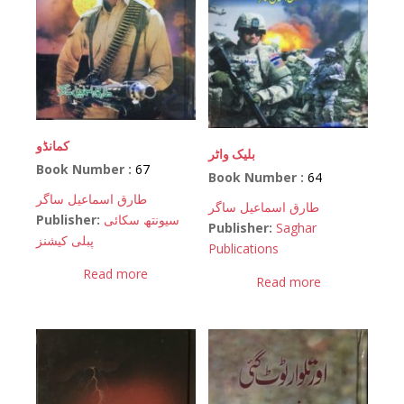
کمانڈو
بلیک واٹر
Book Number :
67
Book Number :
64
طارق اسماعیل ساگر
طارق اسماعیل ساگر
Publisher:
سیونتھ سکائی
Publisher:
Saghar
پبلی کیشنز
Publications
Read more
Read more