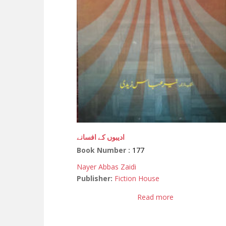
ادیبوں کے افسانے
Book Number :
177
Nayer Abbas Zaidi
Publisher:
Fiction House
Read more